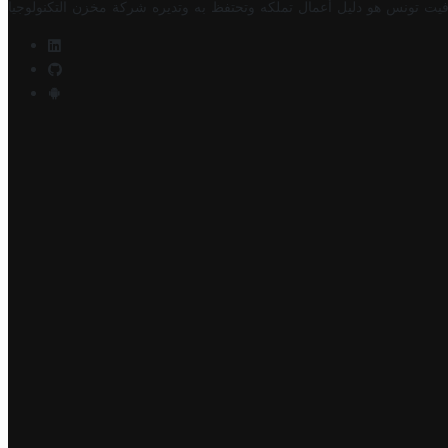
فيت تونس هو دليل أعمال تملكه وتحتفظ به وتديره
شركة مخزن التكنولوجيا