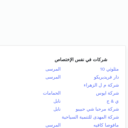
شركات في نفس الإختصاص
مثلوثي 10
المرسى
دار فريديريكو
المرسى
شركة م ل الزهراء
شركة ايوس
الحمامات
ي & ج
نابل
شركة مرحبا شي حبيبو
نابل
شركة المهدى للتنمية السياحية
مافوصا كافيه
المرسى