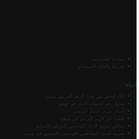
سياسة الخصوصية
شروط وأحكام الاستخدام
أدواتنا
أداة التحقق من صحة الرقم الضريبي تونس
محول رقم الحساب الآيبان في تونس
أسعار صرف الدينار التونسي
البحث عن الرمز البريدي في تونس
محاكي ضريبة الدخل الشخصي للموظف/المتقاعد
ضريبة الدخل للمتقاعدين الفرنسيين المقيمين في تونس