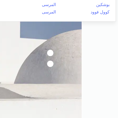
بوشكين
المرسى
كوول فوود
المرسى