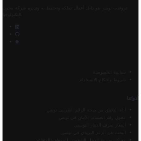
تروفيت تونس هو دليل أعمال تملكه وتحتفظ به وتديره
شركة مخزن
.
التكنولوجيا
سياسة الخصوصية
شروط وأحكام الاستخدام
أدواتنا
أداة التحقق من صحة الرقم الضريبي تونس
محول رقم الحساب الآيبان في تونس
أسعار صرف الدينار التونسي
البحث عن الرمز البريدي في تونس
محاكي ضريبة الدخل الشخصي للموظف/المتقاعد