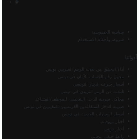
سياسة الخصوصية
شروط وأحكام الاستخدام
أدواتنا
أداة التحقق من صحة الرقم الضريبي تونس
محول رقم الحساب الآيبان في تونس
أسعار صرف الدينار التونسي
البحث عن الرمز البريدي في تونس
محاكي ضريبة الدخل الشخصي للموظف/المتقاعد
ضريبة الدخل للمتقاعدين الفرنسيين المقيمين في تونس
أسعار السيارات الجديدة في تونس
أخبار تروفيت
أخبار تونس
رابط خلفي مجاني