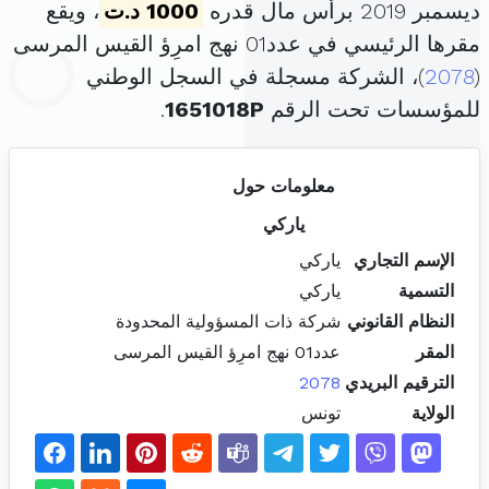
ديسمبر 2019 برأس مال قدره
1000 د.ت
، ويقع
مقرها الرئيسي في عدد01 نهج امرِؤ القيس المرسى
(
2078
)، الشركة مسجلة في السجل الوطني
للمؤسسات تحت الرقم
1651018P
.
معلومات حول
ياركي
الإسم التجاري
ياركي
التسمية
ياركي
النظام القانوني
شركة ذات المسؤولية المحدودة
المقر
عدد01 نهج امرِؤ القيس المرسى
الترقيم البريدي
2078
الولاية
تونس