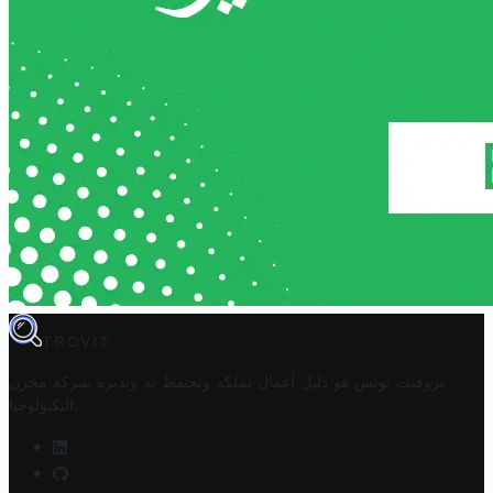
TROVIT
تروفيت تونس هو دليل أعمال تملكه وتحتفظ به وتديره
شركة مخزن
.
التكنولوجيا