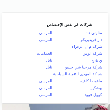
شركات في نفس الإختصاص
مثلوثي 10
المرسى
دار فريديريكو
المرسى
شركة م ل الزهراء
شركة ايوس
الحمامات
ي & ج
نابل
شركة مرحبا شي حبيبو
نابل
شركة المهدى للتنمية السياحية
مافوصا كافيه
المرسى
بوشكين
المرسى
كوول فوود
المرسى