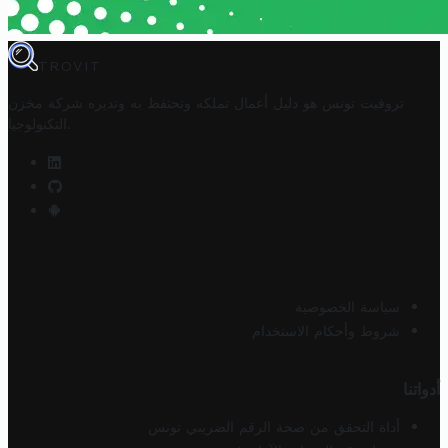
TROVIT
تروفيت تونس هو دليل أعمال تملكه وتحتفظ به وتديره
شركة مخزن
.
التكنولوجيا
سياسة الخصوصية
شروط وأحكام الاستخدام
أدواتنا
أداة التحقق من صحة الرقم الضريبي تونس