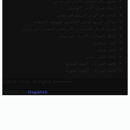
محول رقم الحساب الآيبان في تونس
أسعار صرف الدينار التونسي
البحث عن الرمز البريدي في تونس
محاكي ضريبة الدخل الشخصي للموظف/المتقاعد
ضريبة الدخل للمتقاعدين الفرنسيين المقيمين في تونس
أسعار السيارات الجديدة في تونس
أخبار تروفيت
أخبار تونس
رابط خلفي مجاني
قائمة الشركات الأهلية المحلية
قائمة الشركات الأهلية الجهوية
2025 © Trovit. All Rights Reserved.
Powered By
MegaWeb
.