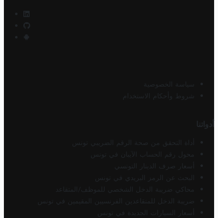
سياسة الخصوصية
شروط وأحكام الاستخدام
أدواتنا
أداة التحقق من صحة الرقم الضريبي تونس
محول رقم الحساب الآيبان في تونس
أسعار صرف الدينار التونسي
البحث عن الرمز البريدي في تونس
محاكي ضريبة الدخل الشخصي للموظف/المتقاعد
ضريبة الدخل للمتقاعدين الفرنسيين المقيمين في تونس
أسعار السيارات الجديدة في تونس