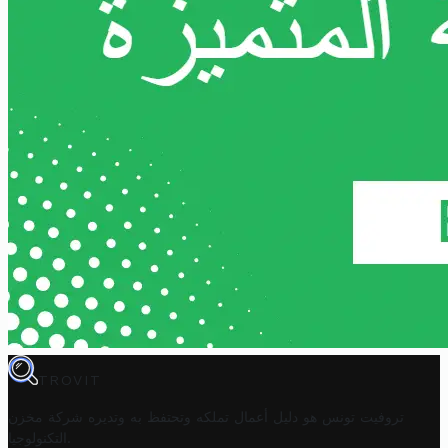
TROVIT
تروفيت تونس هو دليل أعمال تملكه وتحتفظ به وتديره
شركة مخزن
.
التكنولوجيا