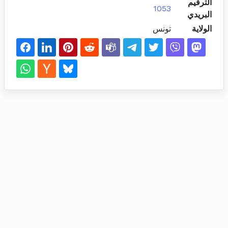
الترقيم
1053
البريدي
الولاية
تونس