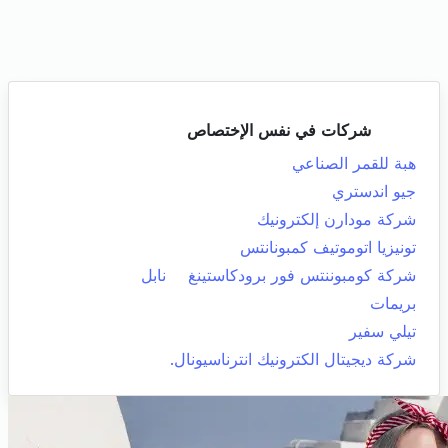
شركات في نفس الإختصاص
هبة للقمر الصناعي
جيو اندستري
شركة مودارن إلكترونيك
تونيزيا اتوموتيف كمبونانتس
شركة كومبوننتس فور برودكاستينغ
نابل
بريمات
تيلي سفير
شركة ديجيتال الكترونيك انترناسيونال.