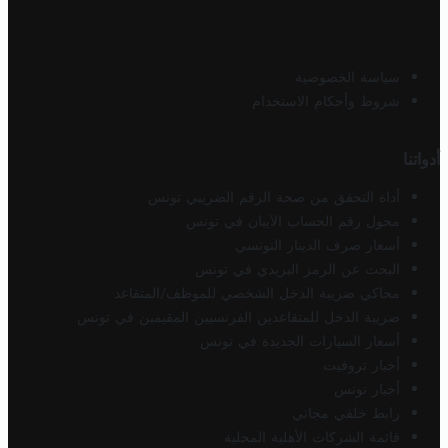
سياسة الخصوصية
شروط وأحكام الاستخدام
أدواتنا
أداة التحقق من صحة الرقم الضريبي تونس
محول رقم الحساب الآيبان في تونس
أسعار صرف الدينار التونسي
البحث عن الرمز البريدي في تونس
محاكي ضريبة الدخل الشخصي للموظف/المتقاعد
ضريبة الدخل للمتقاعدين الفرنسيين المقيمين في تونس
أسعار السيارات الجديدة في تونس
أخبار تروفيت
أخبار تونس
رابط خلفي مجاني
قائمة الشركات الأهلية المحلية