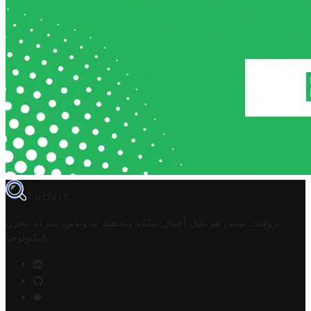
TROVIT
تروفيت تونس هو دليل أعمال تملكه وتحتفظ به وتديره
شركة مخزن
.
التكنولوجيا