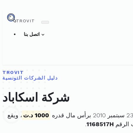
TROVIT
اتصل بنا
TROVIT
دليل الشركات التونسية
شركة اسكاباد
1000 د.ت
، ويقع
 الرقم
1168517H
.