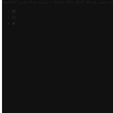
فيت تونس هو دليل أعمال تملكه وتحتفظ به وتديره
شركة مخزن التكنولوجيا