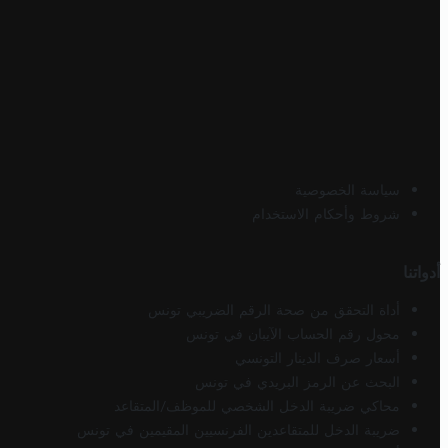
سياسة الخصوصية
شروط وأحكام الاستخدام
أدواتنا
أداة التحقق من صحة الرقم الضريبي تونس
محول رقم الحساب الآيبان في تونس
أسعار صرف الدينار التونسي
البحث عن الرمز البريدي في تونس
محاكي ضريبة الدخل الشخصي للموظف/المتقاعد
ضريبة الدخل للمتقاعدين الفرنسيين المقيمين في تونس