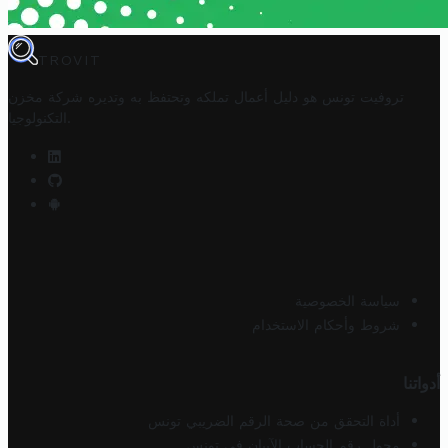
TROVIT
تروفيت تونس هو دليل أعمال تملكه وتحتفظ به وتديره
شركة مخزن
.
التكنولوجيا
سياسة الخصوصية
شروط وأحكام الاستخدام
أدواتنا
أداة التحقق من صحة الرقم الضريبي تونس
محول رقم الحساب الآيبان في تونس