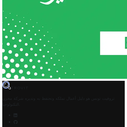
TROVIT
تروفيت تونس هو دليل أعمال تملكه وتحتفظ به وتديره
شركة مخزن
.
التكنولوجيا