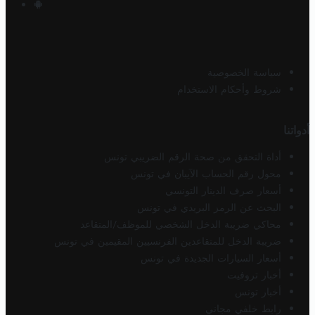
سياسة الخصوصية
شروط وأحكام الاستخدام
أدواتنا
أداة التحقق من صحة الرقم الضريبي تونس
محول رقم الحساب الآيبان في تونس
أسعار صرف الدينار التونسي
البحث عن الرمز البريدي في تونس
محاكي ضريبة الدخل الشخصي للموظف/المتقاعد
ضريبة الدخل للمتقاعدين الفرنسيين المقيمين في تونس
أسعار السيارات الجديدة في تونس
أخبار تروفيت
أخبار تونس
رابط خلفي مجاني