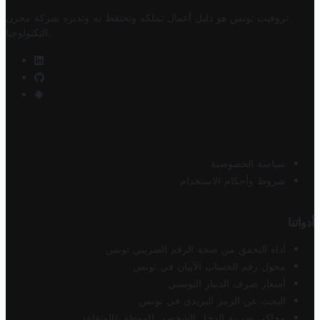
تروفيت تونس هو دليل أعمال تملكه وتحتفظ به وتديره
شركة مخزن
.
التكنولوجيا
سياسة الخصوصية
شروط وأحكام الاستخدام
أدواتنا
أداة التحقق من صحة الرقم الضريبي تونس
محول رقم الحساب الآيبان في تونس
أسعار صرف الدينار التونسي
البحث عن الرمز البريدي في تونس
محاكي ضريبة الدخل الشخصي للموظف/المتقاعد