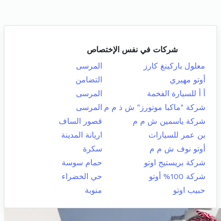
شركات في نفس الإختصاص
معلول باركينغ كارز
المرسى
أوتو مهيري
التضامن
أ أ للسيارة الفخمة
المرسى
شركة "ماكبا موتورز" ش ذ م م
المرسى
شركة ياسمين ش م م
قصور الساف
بن عمر للسيارات
اريانة المدينة
أوتو نوف ش م م
سكرة
شركة بريستيج اوتو
حمام سوسة
شركة 100% أوتو
حي الخضراء
حبيب اوتو
منوبة