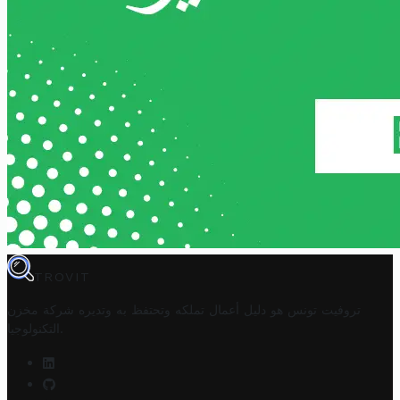
TROVIT
تروفيت تونس هو دليل أعمال تملكه وتحتفظ به وتديره
شركة مخزن
.
التكنولوجيا