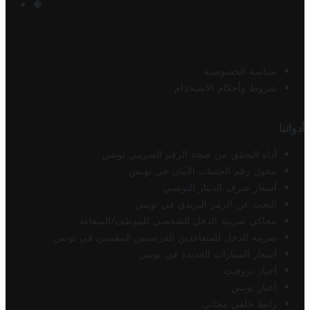
سياسة الخصوصية
شروط وأحكام الاستخدام
أدواتنا
أداة التحقق من صحة الرقم الضريبي تونس
محول رقم الحساب الآيبان في تونس
أسعار صرف الدينار التونسي
البحث عن الرمز البريدي في تونس
محاكي ضريبة الدخل الشخصي للموظف/المتقاعد
ضريبة الدخل للمتقاعدين الفرنسيين المقيمين في تونس
أسعار السيارات الجديدة في تونس
أخبار تروفيت
أخبار تونس
رابط خلفي مجاني