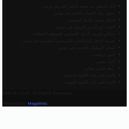
أداة التحقق من صحة الرقم الضريبي تونس
محول رقم الحساب الآيبان في تونس
أسعار صرف الدينار التونسي
البحث عن الرمز البريدي في تونس
محاكي ضريبة الدخل الشخصي للموظف/المتقاعد
ضريبة الدخل للمتقاعدين الفرنسيين المقيمين في تونس
أسعار السيارات الجديدة في تونس
أخبار تروفيت
أخبار تونس
رابط خلفي مجاني
قائمة الشركات الأهلية المحلية
قائمة الشركات الأهلية الجهوية
2025 © Trovit. All Rights Reserved.
Powered By
MegaWeb
.