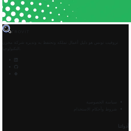
TROVIT
تروفيت تونس هو دليل أعمال تملكه وتحتفظ به وتديره
شركة مخزن
.
التكنولوجيا
سياسة الخصوصية
شروط وأحكام الاستخدام
أدواتنا