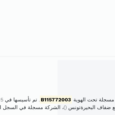
 مسجلة تحت الهوية
B115772003
. تم تأسيسها في 25 مارس 2003 برأس مال قدره
جع ضفاف البحيرةتونس (
)، الشركة مسجلة في السجل 