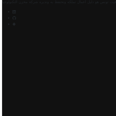
فيت تونس هو دليل أعمال تملكه وتحتفظ به وتديره
شركة مخزن التكنولوجيا