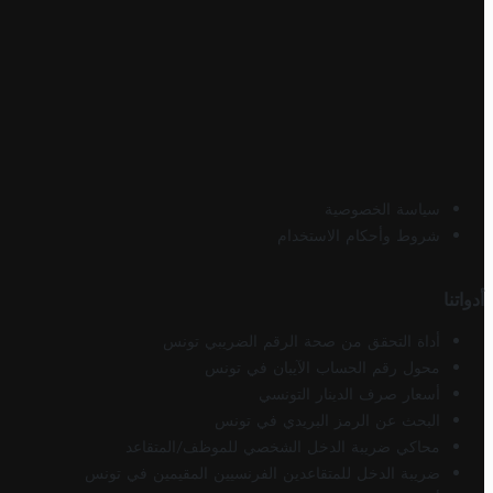
سياسة الخصوصية
شروط وأحكام الاستخدام
أدواتنا
أداة التحقق من صحة الرقم الضريبي تونس
محول رقم الحساب الآيبان في تونس
أسعار صرف الدينار التونسي
البحث عن الرمز البريدي في تونس
محاكي ضريبة الدخل الشخصي للموظف/المتقاعد
ضريبة الدخل للمتقاعدين الفرنسيين المقيمين في تونس