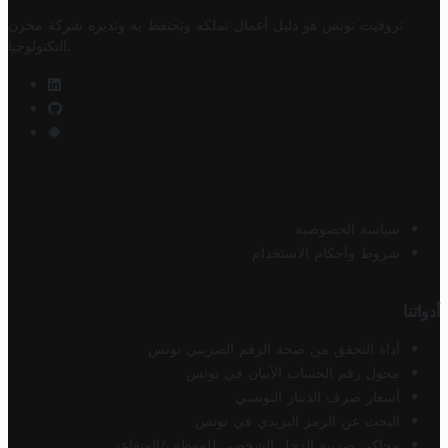
تروفيت تونس هو دليل أعمال تملكه وتحتفظ به وتديره
شركة مخزن
.
التكنولوجيا
سياسة الخصوصية
شروط وأحكام الاستخدام
أدواتنا
أداة التحقق من صحة الرقم الضريبي تونس
محول رقم الحساب الآيبان في تونس
أسعار صرف الدينار التونسي
البحث عن الرمز البريدي في تونس
محاكي ضريبة الدخل الشخصي للموظف/المتقاعد