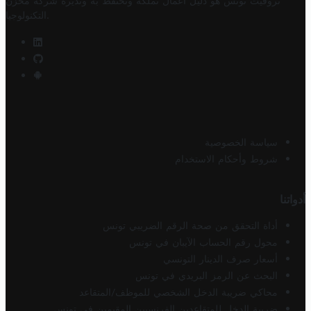
تروفيت تونس هو دليل أعمال تملكه وتحتفظ به وتديره
شركة مخزن
.
التكنولوجيا
سياسة الخصوصية
شروط وأحكام الاستخدام
أدواتنا
أداة التحقق من صحة الرقم الضريبي تونس
محول رقم الحساب الآيبان في تونس
أسعار صرف الدينار التونسي
البحث عن الرمز البريدي في تونس
محاكي ضريبة الدخل الشخصي للموظف/المتقاعد
ضريبة الدخل للمتقاعدين الفرنسيين المقيمين في تونس