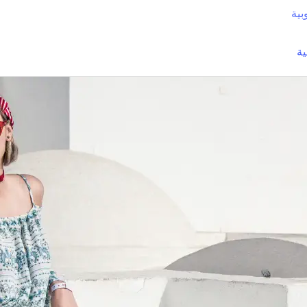
بية
ية