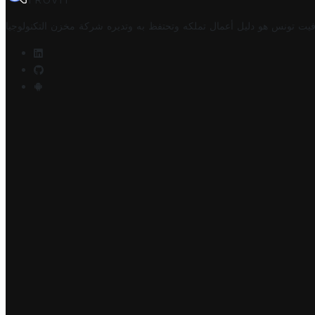
TROVIT
فيت تونس هو دليل أعمال تملكه وتحتفظ به وتديره
شركة مخزن التكنولوجيا