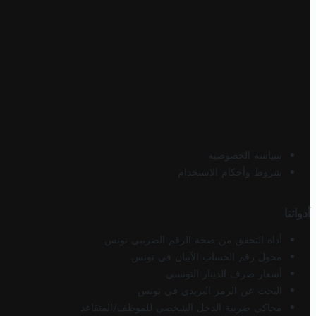
سياسة الخصوصية
شروط وأحكام الاستخدام
أدواتنا
أداة التحقق من صحة الرقم الضريبي تونس
محول رقم الحساب الآيبان في تونس
أسعار صرف الدينار التونسي
البحث عن الرمز البريدي في تونس
محاكي ضريبة الدخل الشخصي للموظف/المتقاعد