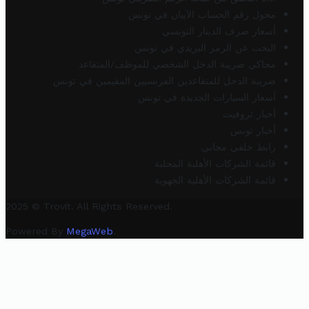
محول رقم الحساب الآيبان في تونس
أسعار صرف الدينار التونسي
البحث عن الرمز البريدي في تونس
محاكي ضريبة الدخل الشخصي للموظف/المتقاعد
ضريبة الدخل للمتقاعدين الفرنسيين المقيمين في تونس
أسعار السيارات الجديدة في تونس
أخبار تروفيت
أخبار تونس
رابط خلفي مجاني
قائمة الشركات الأهلية المحلية
قائمة الشركات الأهلية الجهوية
2025 © Trovit. All Rights Reserved.
Powered By
MegaWeb
.