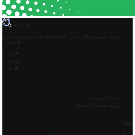
TROVIT
تروفيت تونس هو دليل أعمال تملكه وتحتفظ به وتديره
شركة مخزن
.
التكنولوجيا
سياسة الخصوصية
شروط وأحكام الاستخدام
أدواتنا
أداة التحقق من صحة الرقم الضريبي تونس