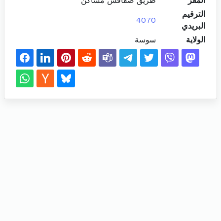
المقر
طريق صفاقس مساكن
الترقيم
4070
البريدي
الولاية
سوسة