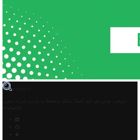
TROVIT
تروفيت تونس هو دليل أعمال تملكه وتحتفظ به وتديره
شركة مخزن
.
التكنولوجيا