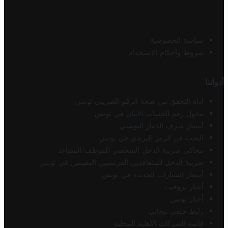
سياسة الخصوصية
شروط وأحكام الاستخدام
أدواتنا
أداة التحقق من صحة الرقم الضريبي تونس
محول رقم الحساب الآيبان في تونس
أسعار صرف الدينار التونسي
البحث عن الرمز البريدي في تونس
محاكي ضريبة الدخل الشخصي للموظف/المتقاعد
ضريبة الدخل للمتقاعدين الفرنسيين المقيمين في تونس
أسعار السيارات الجديدة في تونس
أخبار تروفيت
أخبار تونس
رابط خلفي مجاني
قائمة الشركات الأهلية المحلية