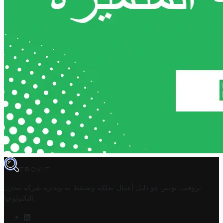
TROVIT
تروفيت تونس هو دليل أعمال تملكه وتحتفظ به وتديره
شركة مخزن
.
التكنولوجيا