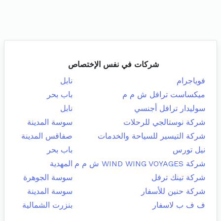
شركات في نفس الإختصاص
فوياجرام
نابل
ميكساست ترافل ش م م
باب بحر
سوليدار ترافل أجنسي
نابل
شركة نوستالجي للرحلات
سوسة المدينة
شركة التيسير للسياحة والخدمات
صفاقس المدينة
نيل تورس
باب بحر
شركة WIND WING VOYAGES ش م م
المهدية
شركة تينك ترفل
سوسة الجوهرة
شركة حنين للأسفار
سوسة المدينة
ف ف ب لاسفار
بنزرت الشمالية