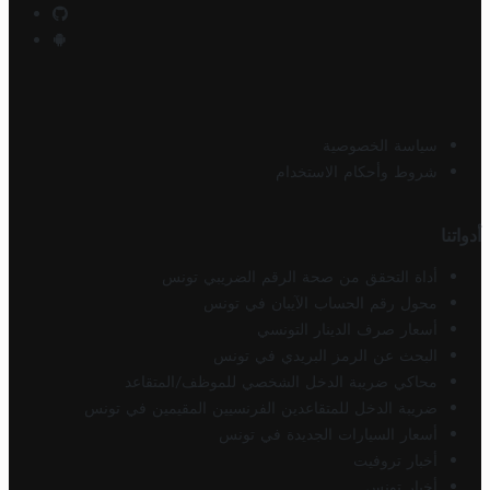
سياسة الخصوصية
شروط وأحكام الاستخدام
أدواتنا
أداة التحقق من صحة الرقم الضريبي تونس
محول رقم الحساب الآيبان في تونس
أسعار صرف الدينار التونسي
البحث عن الرمز البريدي في تونس
محاكي ضريبة الدخل الشخصي للموظف/المتقاعد
ضريبة الدخل للمتقاعدين الفرنسيين المقيمين في تونس
أسعار السيارات الجديدة في تونس
أخبار تروفيت
أخبار تونس