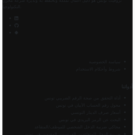
تروفيت تونس هو دليل أعمال تملكه وتحتفظ به وتديره
شركة مخزن
.
التكنولوجيا
سياسة الخصوصية
شروط وأحكام الاستخدام
أدواتنا
أداة التحقق من صحة الرقم الضريبي تونس
محول رقم الحساب الآيبان في تونس
أسعار صرف الدينار التونسي
البحث عن الرمز البريدي في تونس
محاكي ضريبة الدخل الشخصي للموظف/المتقاعد
ضريبة الدخل للمتقاعدين الفرنسيين المقيمين في تونس