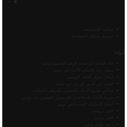
سياسة الخصوصية
شروط وأحكام الاستخدام
أدواتنا
أداة التحقق من صحة الرقم الضريبي تونس
محول رقم الحساب الآيبان في تونس
أسعار صرف الدينار التونسي
البحث عن الرمز البريدي في تونس
محاكي ضريبة الدخل الشخصي للموظف/المتقاعد
ضريبة الدخل للمتقاعدين الفرنسيين المقيمين في تونس
أسعار السيارات الجديدة في تونس
أخبار تروفيت
أخبار تونس
رابط خلفي مجاني