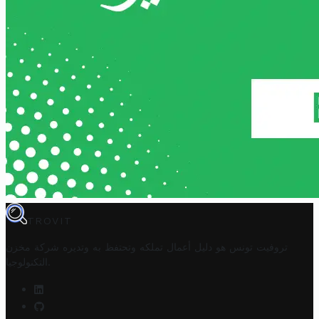
TROVIT
تروفيت تونس هو دليل أعمال تملكه وتحتفظ به وتديره
شركة مخزن
.
التكنولوجيا