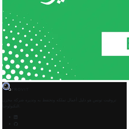
TROVIT
تروفيت تونس هو دليل أعمال تملكه وتحتفظ به وتديره
شركة مخزن
.
التكنولوجيا