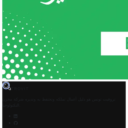
TROVIT
تروفيت تونس هو دليل أعمال تملكه وتحتفظ به وتديره
شركة مخزن
.
التكنولوجيا