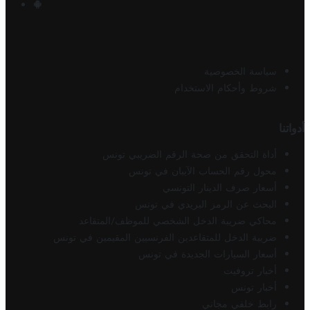
سياسة الخصوصية
شروط وأحكام الاستخدام
أدواتنا
أداة التحقق من صحة الرقم الضريبي تونس
محول رقم الحساب الآيبان في تونس
أسعار صرف الدينار التونسي
البحث عن الرمز البريدي في تونس
محاكي ضريبة الدخل الشخصي للموظف/المتقاعد
ضريبة الدخل للمتقاعدين الفرنسيين المقيمين في تونس
أسعار السيارات الجديدة في تونس
أخبار تروفيت
أخبار تونس
رابط خلفي مجاني