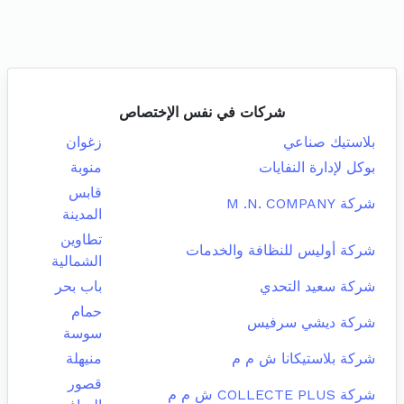
شركات في نفس الإختصاص
بلاستيك صناعي
زغوان
بوكل لإدارة النفايات
منوبة
قابس
شركة M .N. COMPANY
المدينة
تطاوين
شركة أوليس للنظافة والخدمات
الشمالية
شركة سعيد التحدي
باب بحر
حمام
شركة ديشي سرفيس
سوسة
شركة بلاستيكانا ش م م
منيهلة
قصور
شركة COLLECTE PLUS ش م م