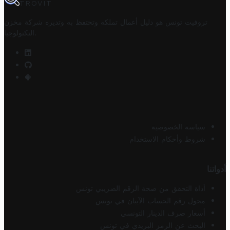
TROVIT
تروفيت تونس هو دليل أعمال تملكه وتحتفظ به وتديره
شركة مخزن
.
التكنولوجيا
سياسة الخصوصية
شروط وأحكام الاستخدام
أدواتنا
أداة التحقق من صحة الرقم الضريبي تونس
محول رقم الحساب الآيبان في تونس
أسعار صرف الدينار التونسي
البحث عن الرمز البريدي في تونس