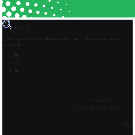
TROVIT
تروفيت تونس هو دليل أعمال تملكه وتحتفظ به وتديره
شركة مخزن
.
التكنولوجيا
سياسة الخصوصية
شروط وأحكام الاستخدام
أدواتنا