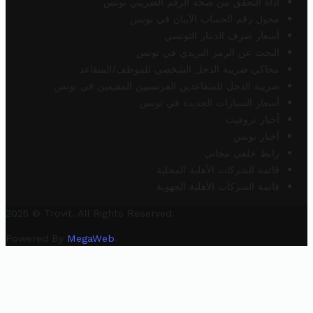
أداة التحقق من صحة الرقم الضريبي تونس
محول رقم الحساب الآيبان في تونس
أسعار صرف الدينار التونسي
البحث عن الرمز البريدي في تونس
محاكي ضريبة الدخل الشخصي للموظف/المتقاعد
ضريبة الدخل للمتقاعدين الفرنسيين المقيمين في تونس
أسعار السيارات الجديدة في تونس
أخبار تروفيت
أخبار تونس
رابط خلفي مجاني
قائمة الشركات الأهلية المحلية
قائمة الشركات الأهلية الجهوية
2025 © Trovit. All Rights Reserved.
Powered By
MegaWeb
.