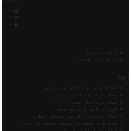
سياسة الخصوصية
شروط وأحكام الاستخدام
أدواتنا
أداة التحقق من صحة الرقم الضريبي تونس
محول رقم الحساب الآيبان في تونس
أسعار صرف الدينار التونسي
البحث عن الرمز البريدي في تونس
محاكي ضريبة الدخل الشخصي للموظف/المتقاعد
ضريبة الدخل للمتقاعدين الفرنسيين المقيمين في تونس
أسعار السيارات الجديدة في تونس