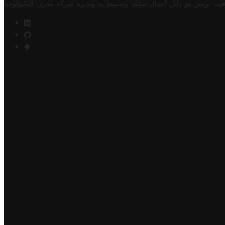
فيت تونس هو دليل أعمال تملكه وتحتفظ به وتديره
شركة مخزن التكنولوجيا