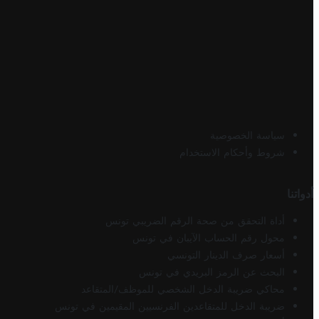
سياسة الخصوصية
شروط وأحكام الاستخدام
أدواتنا
أداة التحقق من صحة الرقم الضريبي تونس
محول رقم الحساب الآيبان في تونس
أسعار صرف الدينار التونسي
البحث عن الرمز البريدي في تونس
محاكي ضريبة الدخل الشخصي للموظف/المتقاعد
ضريبة الدخل للمتقاعدين الفرنسيين المقيمين في تونس