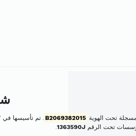
شر
 مسجلة تحت الهوية
B2069382015
مؤسسات تحت الرقم
1363590J
.