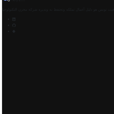
TROVIT
فيت تونس هو دليل أعمال تملكه وتحتفظ به وتديره
شركة مخزن التكنولوجيا