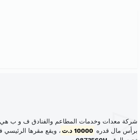
شركة معدات وخدمات المطاعم والفنادق ف و ب هي ش
برأس مال قدره
10000 د.ت
، ويقع مقرها الرئيسي في عـ35ـدد نهج الجمهورية حمام سوسة