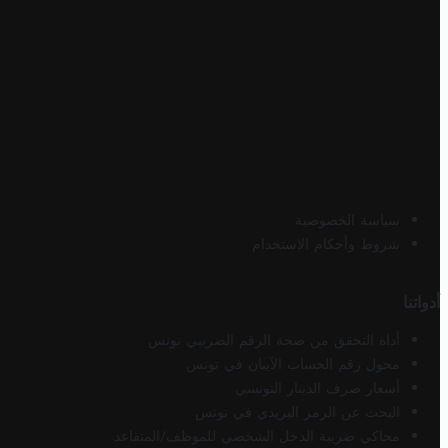
سياسة الخصوصية
شروط وأحكام الاستخدام
أدواتنا
أداة التحقق من صحة الرقم الضريبي تونس
محول رقم الحساب الآيبان في تونس
أسعار صرف الدينار التونسي
البحث عن الرمز البريدي في تونس
محاكي ضريبة الدخل الشخصي للموظف/المتقاعد