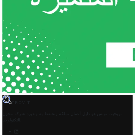
TROVIT
تروفيت تونس هو دليل أعمال تملكه وتحتفظ به وتديره
شركة مخزن
.
التكنولوجيا