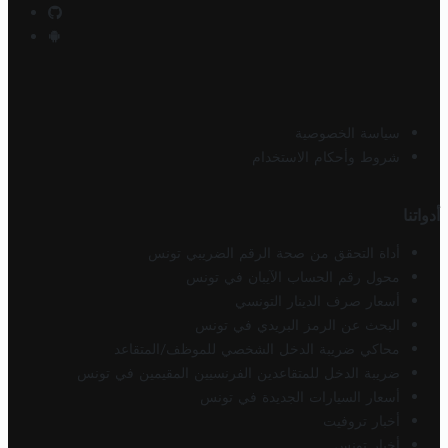
سياسة الخصوصية
شروط وأحكام الاستخدام
أدواتنا
أداة التحقق من صحة الرقم الضريبي تونس
محول رقم الحساب الآيبان في تونس
أسعار صرف الدينار التونسي
البحث عن الرمز البريدي في تونس
محاكي ضريبة الدخل الشخصي للموظف/المتقاعد
ضريبة الدخل للمتقاعدين الفرنسيين المقيمين في تونس
أسعار السيارات الجديدة في تونس
أخبار تروفيت
أخبار تونس