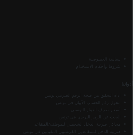
سياسة الخصوصية
شروط وأحكام الاستخدام
أدواتنا
أداة التحقق من صحة الرقم الضريبي تونس
محول رقم الحساب الآيبان في تونس
أسعار صرف الدينار التونسي
البحث عن الرمز البريدي في تونس
محاكي ضريبة الدخل الشخصي للموظف/المتقاعد
ضريبة الدخل للمتقاعدين الفرنسيين المقيمين في تونس