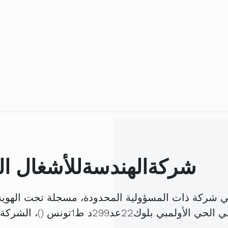
شركةالهندسةللأشغال ال
ي شركة ذات المسؤولية المحدودة، مسجلة تحت الهوي
أولمبي بلوك22عد299د ط1تونس (
)، الشرك