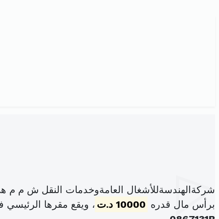
شركةالهندسةللأشغال العامةوخدمات النقل ش م م ه
برأس مال قدره
10000 د.ت
، ويقع مقرها الرئيسي في الحي ال