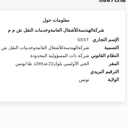
.
0867131B
معلومات حول
شركةالهندسةللأشغال العامةوخدمات النقل ش م م
الإسم التجاري
SEST
التسمية
شركةالهندسةللأشغال العامةوخدمات النقل ش 
النظام القانوني
شركة ذات المسؤولية المحدودة
المقر
الحي الأولمبي بلوك22عد299د ط1تونس
الترقيم البريدي
الولاية
تونس