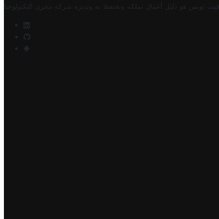
فيت تونس هو دليل أعمال تملكه وتحتفظ به وتديره
شركة مخزن التكنولوجيا