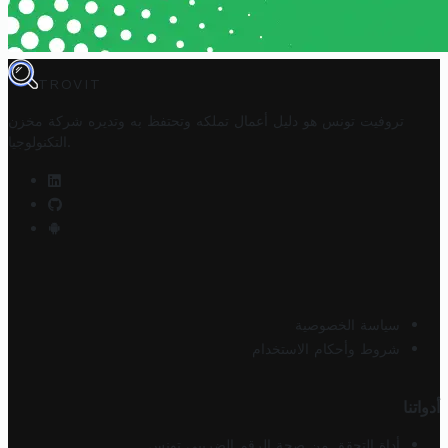
TROVIT
تروفيت تونس هو دليل أعمال تملكه وتحتفظ به وتديره
شركة مخزن
.
التكنولوجيا
سياسة الخصوصية
شروط وأحكام الاستخدام
أدواتنا
أداة التحقق من صحة الرقم الضريبي تونس