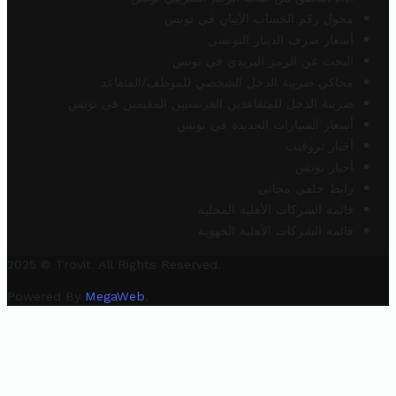
محول رقم الحساب الآيبان في تونس
أسعار صرف الدينار التونسي
البحث عن الرمز البريدي في تونس
محاكي ضريبة الدخل الشخصي للموظف/المتقاعد
ضريبة الدخل للمتقاعدين الفرنسيين المقيمين في تونس
أسعار السيارات الجديدة في تونس
أخبار تروفيت
أخبار تونس
رابط خلفي مجاني
قائمة الشركات الأهلية المحلية
قائمة الشركات الأهلية الجهوية
2025 © Trovit. All Rights Reserved.
Powered By
MegaWeb
.