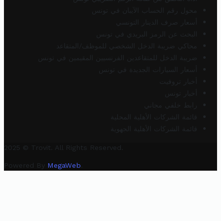
محول رقم الحساب الآيبان في تونس
أسعار صرف الدينار التونسي
البحث عن الرمز البريدي في تونس
محاكي ضريبة الدخل الشخصي للموظف/المتقاعد
ضريبة الدخل للمتقاعدين الفرنسيين المقيمين في تونس
أسعار السيارات الجديدة في تونس
أخبار تروفيت
أخبار تونس
رابط خلفي مجاني
قائمة الشركات الأهلية المحلية
قائمة الشركات الأهلية الجهوية
2025 © Trovit. All Rights Reserved.
Powered By
MegaWeb
.