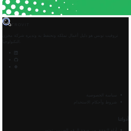
TROVIT
تروفيت تونس هو دليل أعمال تملكه وتحتفظ به وتديره
شركة مخزن
.
التكنولوجيا
سياسة الخصوصية
شروط وأحكام الاستخدام
أدواتنا
أداة التحقق من صحة الرقم الضريبي تونس