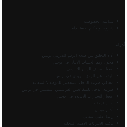
سياسة الخصوصية
شروط وأحكام الاستخدام
أدواتنا
أداة التحقق من صحة الرقم الضريبي تونس
محول رقم الحساب الآيبان في تونس
أسعار صرف الدينار التونسي
البحث عن الرمز البريدي في تونس
محاكي ضريبة الدخل الشخصي للموظف/المتقاعد
ضريبة الدخل للمتقاعدين الفرنسيين المقيمين في تونس
أسعار السيارات الجديدة في تونس
أخبار تروفيت
أخبار تونس
رابط خلفي مجاني
قائمة الشركات الأهلية المحلية