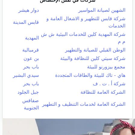
شركات في نفس الإختصاص
الشهين لصيانة المواسير
دوار هيشر
شركة قابس للتطهير و الاشغال العامة و
قابس المدينة
الخدمات
شركة المهدية كلين للخدمات البيئية ش ش
المهدية
م م
الوطن القبلي للصيانة والتطهير
قرمبالية
شركة سيتي كلين للنظافة والبيئة
بن عون
مجمع بيزورنو للبيئة
باب بحر
هاي - تاك للبيئة والطاقات المتجددة
سيدي البشير
شركة أ . ت . ف
باب بحر
الشركة العامة للنظافة
جبل الجلود
صفاقس
الشركة العامة لخدمات التنظيف و التطهير
الجنوبية