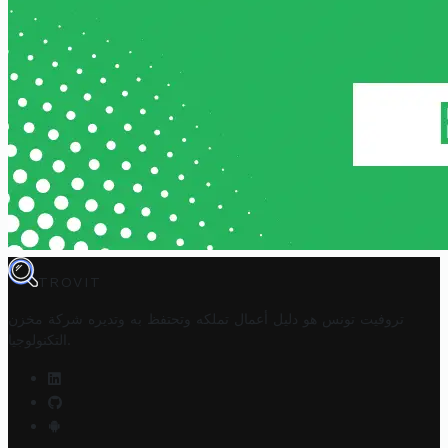
TROVIT
تروفيت تونس هو دليل أعمال تملكه وتحتفظ به وتديره
شركة مخزن
.
التكنولوجيا