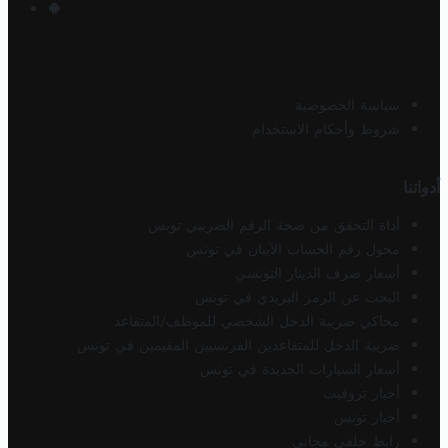
سياسة الخصوصية
شروط وأحكام الاستخدام
أدواتنا
أداة التحقق من صحة الرقم الضريبي تونس
محول رقم الحساب الآيبان في تونس
أسعار صرف الدينار التونسي
البحث عن الرمز البريدي في تونس
محاكي ضريبة الدخل الشخصي للموظف/المتقاعد
ضريبة الدخل للمتقاعدين الفرنسيين المقيمين في تونس
أسعار السيارات الجديدة في تونس
أخبار تروفيت
أخبار تونس
رابط خلفي مجاني