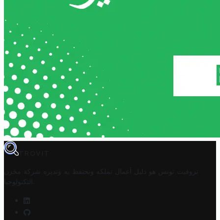
TROVIT
تروفيت تونس هو دليل أعمال تملكه وتحتفظ به وتديره
شركة مخزن
.
التكنولوجيا