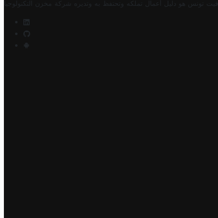
فيت تونس هو دليل أعمال تملكه وتحتفظ به وتديره
شركة مخزن التكنولوجيا