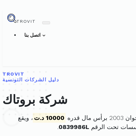
TROVIT
اتصل بنا
TROVIT
دليل الشركات التونسية
شركة بروتاك
10000 د.ت
، ويقع
سسات تحت الرقم
0839986L
.