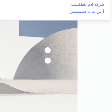
شركة ادم للفلكسيبل
أ س ت ك سيستمس