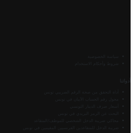
سياسة الخصوصية
شروط وأحكام الاستخدام
أدواتنا
أداة التحقق من صحة الرقم الضريبي تونس
محول رقم الحساب الآيبان في تونس
أسعار صرف الدينار التونسي
البحث عن الرمز البريدي في تونس
محاكي ضريبة الدخل الشخصي للموظف/المتقاعد
ضريبة الدخل للمتقاعدين الفرنسيين المقيمين في تونس