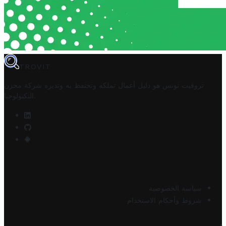
TROVIT
تروفيت تونس هو دليل أعمال تملكه وتحتفظ به وتديره
شركة مخزن
.
التكنولوجيا
سياسة الخصوصية
شروط وأحكام الاستخدام