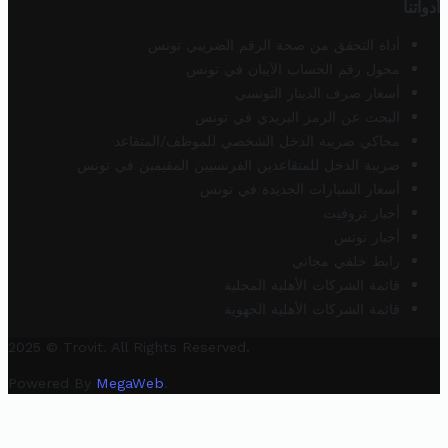
أدواتنا
أداة التحقق من صحة الرقم الضريبي تونس
محول رقم الحساب الآيبان في تونس
أسعار صرف الدينار التونسي
البحث عن الرمز البريدي في تونس
محاكي ضريبة الدخل الشخصي للموظف/المتقاعد
ضريبة الدخل للمتقاعدين الفرنسيين المقيمين في تونس
أسعار السيارات الجديدة في تونس
أخبار تروفيت
أخبار تونس
رابط خلفي مجاني
قائمة الشركات الأهلية المحلية
قائمة الشركات الأهلية الجهوية
2025 © Trovit. All Rights Reserved.
Powered By
MegaWeb
.