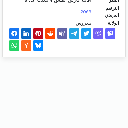
المقر
اقامة فارس الطابق 4 مكتب عدد 8
الترقيم
2063
البريدي
الولاية
بنعروس