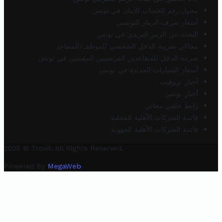
محول رقم الحساب الآيبان في تونس
أسعار صرف الدينار التونسي
البحث عن الرمز البريدي في تونس
محاكي ضريبة الدخل الشخصي للموظف/المتقاعد
ضريبة الدخل للمتقاعدين الفرنسيين المقيمين في تونس
أسعار السيارات الجديدة في تونس
أخبار تروفيت
أخبار تونس
رابط خلفي مجاني
قائمة الشركات الأهلية المحلية
قائمة الشركات الأهلية الجهوية
2025 © Trovit. All Rights Reserved.
Powered By
MegaWeb
.