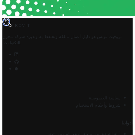
TROVIT
تروفيت تونس هو دليل أعمال تملكه وتحتفظ به وتديره
شركة مخزن
.
التكنولوجيا
سياسة الخصوصية
شروط وأحكام الاستخدام
أدواتنا
أداة التحقق من صحة الرقم الضريبي تونس