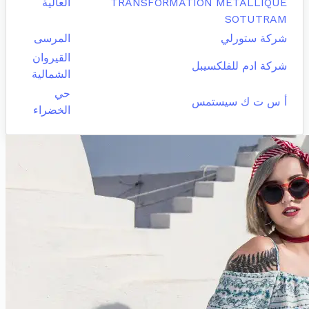
TRANSFORMATION METALLIQUE
العالية
SOTUTRAM
شركة ستورلي
المرسى
القيروان
شركة ادم للفلكسيبل
الشمالية
حي
أ س ت ك سيستمس
الخضراء