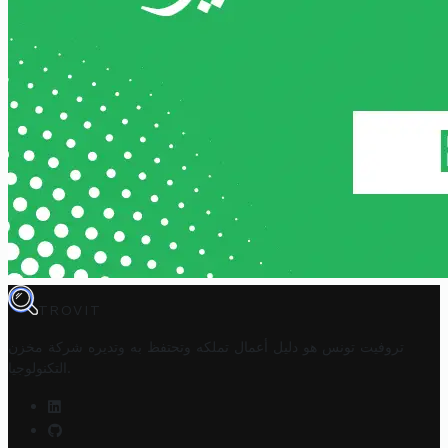
TROVIT
تروفيت تونس هو دليل أعمال تملكه وتحتفظ به وتديره
شركة مخزن
.
التكنولوجيا