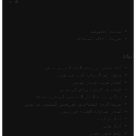
سياسة الخصوصية
شروط وأحكام الاستخدام
أدواتنا
أداة التحقق من صحة الرقم الضريبي تونس
محول رقم الحساب الآيبان في تونس
أسعار صرف الدينار التونسي
البحث عن الرمز البريدي في تونس
محاكي ضريبة الدخل الشخصي للموظف/المتقاعد
ضريبة الدخل للمتقاعدين الفرنسيين المقيمين في تونس
أسعار السيارات الجديدة في تونس
أخبار تروفيت
أخبار تونس
رابط خلفي مجاني