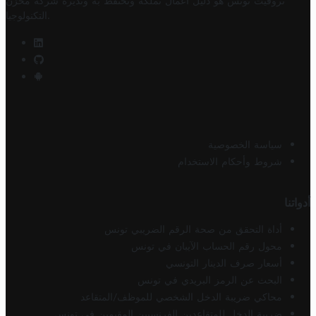
تروفيت تونس هو دليل أعمال تملكه وتحتفظ به وتديره
شركة مخزن
.
التكنولوجيا
سياسة الخصوصية
شروط وأحكام الاستخدام
أدواتنا
أداة التحقق من صحة الرقم الضريبي تونس
محول رقم الحساب الآيبان في تونس
أسعار صرف الدينار التونسي
البحث عن الرمز البريدي في تونس
محاكي ضريبة الدخل الشخصي للموظف/المتقاعد
ضريبة الدخل للمتقاعدين الفرنسيين المقيمين في تونس