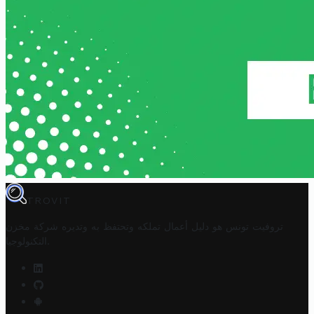
TROVIT
تروفيت تونس هو دليل أعمال تملكه وتحتفظ به وتديره
شركة مخزن
.
التكنولوجيا