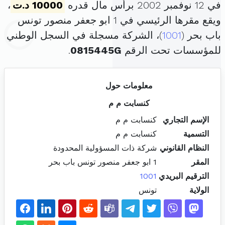
في 12 نوفمبر 2002 برأس مال قدره
10000 د.ت
،
ويقع مقرها الرئيسي في 1 ابو جعفر منصور تونس
باب بحر (
1001
)، الشركة مسجلة في السجل الوطني
للمؤسسات تحت الرقم
0815445G
.
معلومات حول
كنسابت م م
الإسم التجاري
كنسابت م م
التسمية
كنسابت م م
النظام القانوني
شركة ذات المسؤولية المحدودة
المقر
1 ابو جعفر منصور تونس باب بحر
الترقيم البريدي
1001
الولاية
تونس