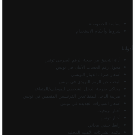
سياسة الخصوصية
شروط وأحكام الاستخدام
أدواتنا
أداة التحقق من صحة الرقم الضريبي تونس
محول رقم الحساب الآيبان في تونس
أسعار صرف الدينار التونسي
البحث عن الرمز البريدي في تونس
محاكي ضريبة الدخل الشخصي للموظف/المتقاعد
ضريبة الدخل للمتقاعدين الفرنسيين المقيمين في تونس
أسعار السيارات الجديدة في تونس
أخبار تروفيت
أخبار تونس
رابط خلفي مجاني
قائمة الشركات الأهلية المحلية