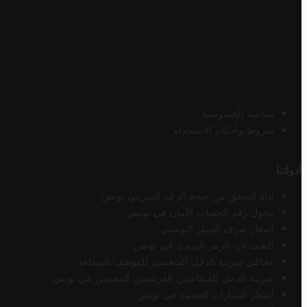
سياسة الخصوصية
شروط وأحكام الاستخدام
أدواتنا
أداة التحقق من صحة الرقم الضريبي تونس
محول رقم الحساب الآيبان في تونس
أسعار صرف الدينار التونسي
البحث عن الرمز البريدي في تونس
محاكي ضريبة الدخل الشخصي للموظف/المتقاعد
ضريبة الدخل للمتقاعدين الفرنسيين المقيمين في تونس
أسعار السيارات الجديدة في تونس