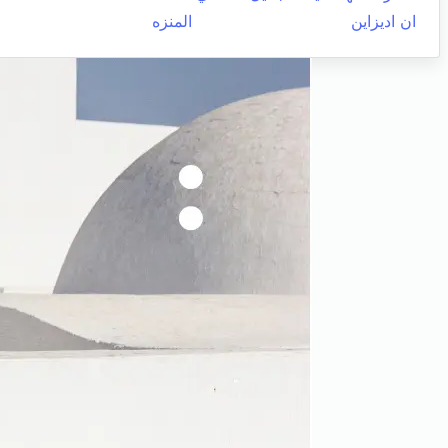
ان اديزاين
المنزه