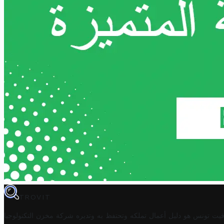
TROVIT
فيت تونس هو دليل أعمال تملكه وتحتفظ به وتديره
شركة مخزن التكنولوجيا