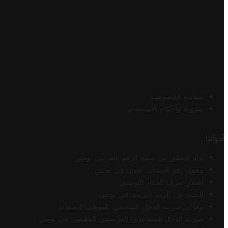
سياسة الخصوصية
شروط وأحكام الاستخدام
أدواتنا
أداة التحقق من صحة الرقم الضريبي تونس
محول رقم الحساب الآيبان في تونس
أسعار صرف الدينار التونسي
البحث عن الرمز البريدي في تونس
محاكي ضريبة الدخل الشخصي للموظف/المتقاعد
ضريبة الدخل للمتقاعدين الفرنسيين المقيمين في تونس