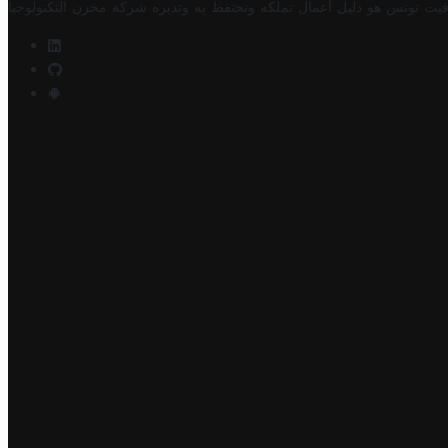
فيت تونس هو دليل أعمال تملكه وتحتفظ به وتديره
شركة مخزن التكنولوجيا