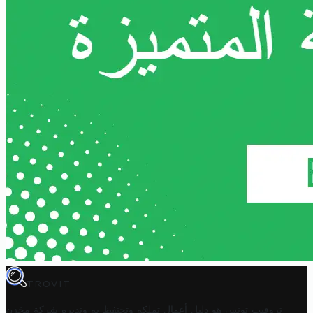
TROVIT
تروفيت تونس هو دليل أعمال تملكه وتحتفظ به وتديره
شركة مخزن