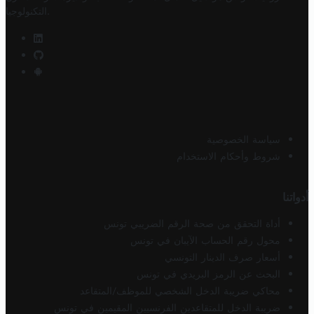
.
التكنولوجيا
سياسة الخصوصية
شروط وأحكام الاستخدام
أدواتنا
أداة التحقق من صحة الرقم الضريبي تونس
محول رقم الحساب الآيبان في تونس
أسعار صرف الدينار التونسي
البحث عن الرمز البريدي في تونس
محاكي ضريبة الدخل الشخصي للموظف/المتقاعد
ضريبة الدخل للمتقاعدين الفرنسيين المقيمين في تونس