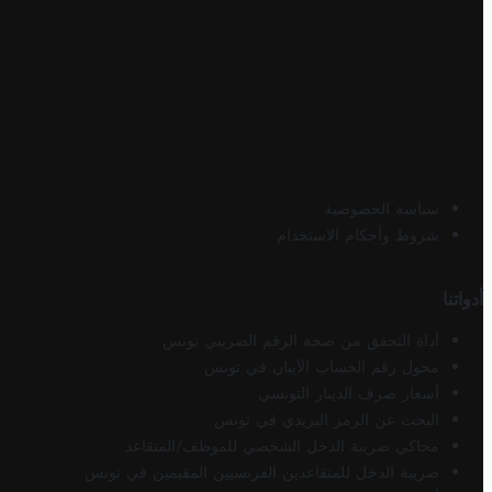
سياسة الخصوصية
شروط وأحكام الاستخدام
أدواتنا
أداة التحقق من صحة الرقم الضريبي تونس
محول رقم الحساب الآيبان في تونس
أسعار صرف الدينار التونسي
البحث عن الرمز البريدي في تونس
محاكي ضريبة الدخل الشخصي للموظف/المتقاعد
ضريبة الدخل للمتقاعدين الفرنسيين المقيمين في تونس