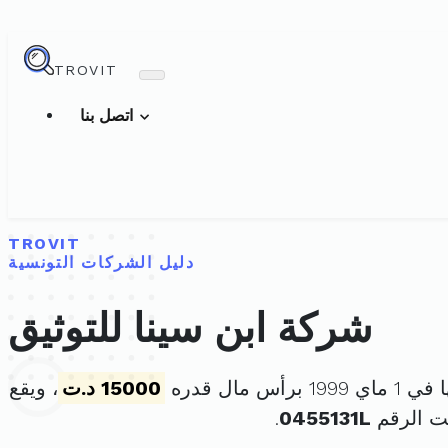
TROVIT
اتصل بنا
TROVIT
دليل الشركات التونسية
شركة ابن سينا للتوثيق
برأس مال قدره
15000 د.ت
، ويقع
ت الرقم
0455131L
.