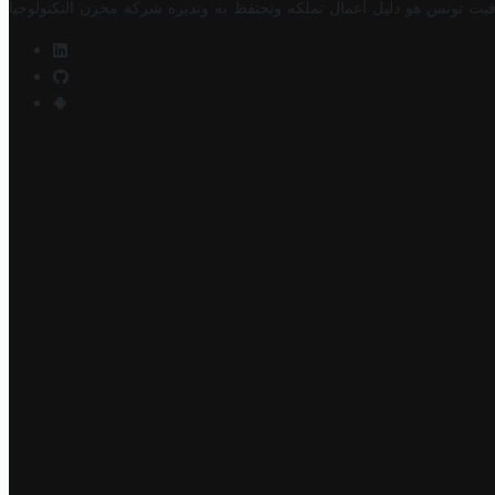
فيت تونس هو دليل أعمال تملكه وتحتفظ به وتديره
شركة مخزن التكنولوجيا