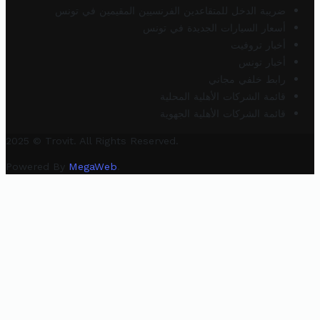
ضريبة الدخل للمتقاعدين الفرنسيين المقيمين في تونس
أسعار السيارات الجديدة في تونس
أخبار تروفيت
أخبار تونس
رابط خلفي مجاني
قائمة الشركات الأهلية المحلية
قائمة الشركات الأهلية الجهوية
2025 © Trovit. All Rights Reserved.
Powered By
MegaWeb
.