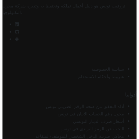
تروفيت تونس هو دليل أعمال تملكه وتحتفظ به وتديره
شركة مخزن
.
التكنولوجيا
سياسة الخصوصية
شروط وأحكام الاستخدام
أدواتنا
أداة التحقق من صحة الرقم الضريبي تونس
محول رقم الحساب الآيبان في تونس
أسعار صرف الدينار التونسي
البحث عن الرمز البريدي في تونس
محاكي ضريبة الدخل الشخصي للموظف/المتقاعد