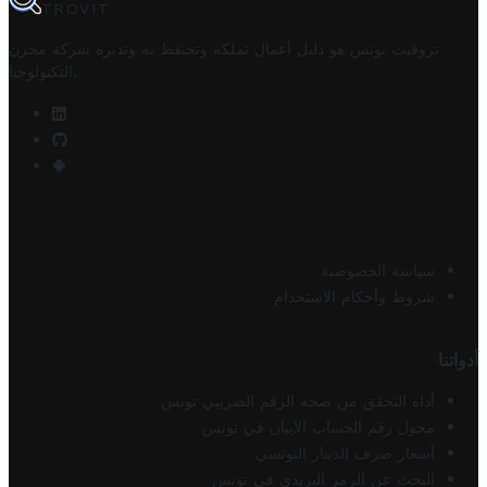
TROVIT
تروفيت تونس هو دليل أعمال تملكه وتحتفظ به وتديره
شركة مخزن
.
التكنولوجيا
سياسة الخصوصية
شروط وأحكام الاستخدام
أدواتنا
أداة التحقق من صحة الرقم الضريبي تونس
محول رقم الحساب الآيبان في تونس
أسعار صرف الدينار التونسي
البحث عن الرمز البريدي في تونس