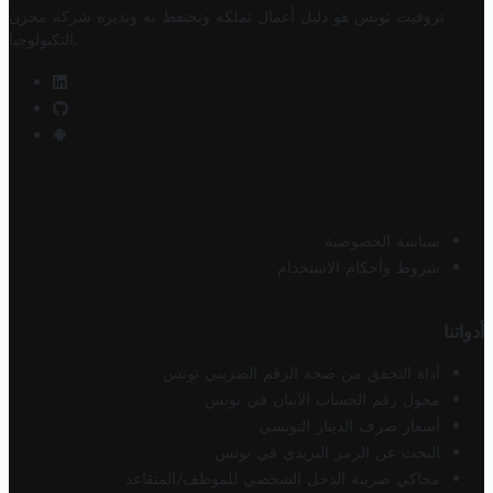
تروفيت تونس هو دليل أعمال تملكه وتحتفظ به وتديره
شركة مخزن
.
التكنولوجيا
سياسة الخصوصية
شروط وأحكام الاستخدام
أدواتنا
أداة التحقق من صحة الرقم الضريبي تونس
محول رقم الحساب الآيبان في تونس
أسعار صرف الدينار التونسي
البحث عن الرمز البريدي في تونس
محاكي ضريبة الدخل الشخصي للموظف/المتقاعد