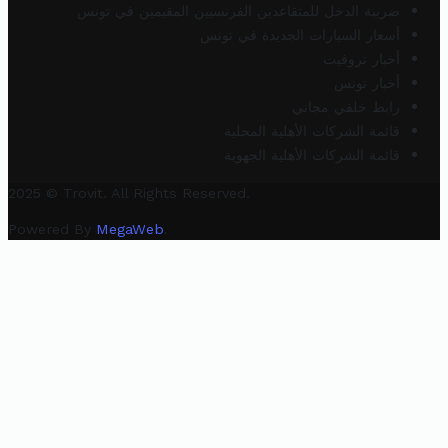
ضريبة الدخل للمتقاعدين الفرنسيين المقيمين في تونس
أسعار السيارات الجديدة في تونس
أخبار تروفيت
أخبار تونس
رابط خلفي مجاني
قائمة الشركات الأهلية المحلية
قائمة الشركات الأهلية الجهوية
2025 © Trovit. All Rights Reserved.
Powered By
MegaWeb
.