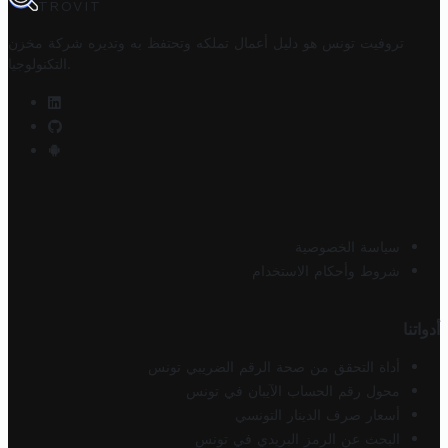
TROVIT
تروفيت تونس هو دليل أعمال تملكه وتحتفظ به وتديره
شركة مخزن
.
التكنولوجيا
سياسة الخصوصية
شروط وأحكام الاستخدام
أدواتنا
أداة التحقق من صحة الرقم الضريبي تونس
محول رقم الحساب الآيبان في تونس
أسعار صرف الدينار التونسي
البحث عن الرمز البريدي في تونس