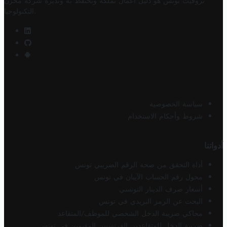
تروفيت تونس هو دليل أعمال تملكه وتحتفظ به وتديره
شركة مخزن
.
التكنولوجيا
سياسة الخصوصية
شروط وأحكام الاستخدام
أدواتنا
أداة التحقق من صحة الرقم الضريبي تونس
محول رقم الحساب الآيبان في تونس
أسعار صرف الدينار التونسي
البحث عن الرمز البريدي في تونس
محاكي ضريبة الدخل الشخصي للموظف/المتقاعد
ضريبة الدخل للمتقاعدين الفرنسيين المقيمين في تونس