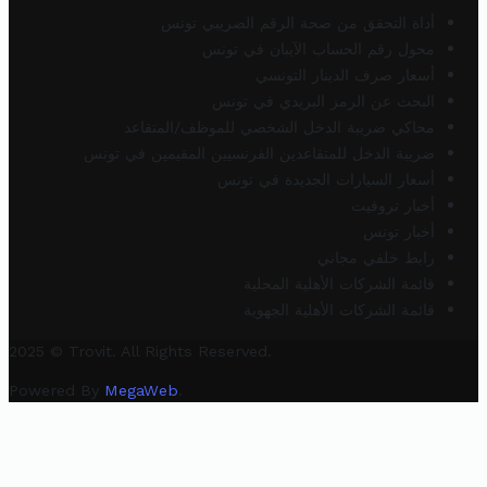
أداة التحقق من صحة الرقم الضريبي تونس
محول رقم الحساب الآيبان في تونس
أسعار صرف الدينار التونسي
البحث عن الرمز البريدي في تونس
محاكي ضريبة الدخل الشخصي للموظف/المتقاعد
ضريبة الدخل للمتقاعدين الفرنسيين المقيمين في تونس
أسعار السيارات الجديدة في تونس
أخبار تروفيت
أخبار تونس
رابط خلفي مجاني
قائمة الشركات الأهلية المحلية
قائمة الشركات الأهلية الجهوية
2025 © Trovit. All Rights Reserved.
Powered By
MegaWeb
.