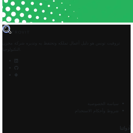
TROVIT
تروفيت تونس هو دليل أعمال تملكه وتحتفظ به وتديره
شركة مخزن
.
التكنولوجيا
سياسة الخصوصية
شروط وأحكام الاستخدام
أدواتنا